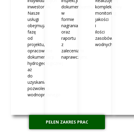
indywidualnych
inspekcji
Realizujemy
inwestorów.
dokumentujemy
kompleksowy
Nasze
w
monitoring
usługi
formie
jakości
obejmują
nagrania
i
fazę
oraz
ilości
od
raportu
zasobów
projektu,
z
wodnych.
opracowanie
zaleceniami
dokumentacji
naprawczymi.
hydrogeologicznej
aż
do
uzyskania
pozwolenia
wodnoprawnego.
PEŁEN ZAKRES PRAC