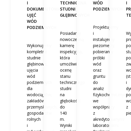
I
TECHNICZNA
WÓD
I
DOKUMENTOWANIE
STUDNI
PODZIEMNYCH
P
UJĘĆ
GŁĘBINOWYCH
T
WÓD
Projektujemy
PODZIEMNYCH
Posiadamy
i
Wy
nowoczesną
instalujemy
pr
Wykonujemy
kamerę
piezometry,
po
kompletne
inspekcyjną,
pobieramy
st
studnie
która
próbki
po
głębinowe,
umożliwia
wód
zw
ujęcia
ocenę
oraz
w
wód
stanu
gruntu
(s
podziemnych
technicznego
do
i
dla
studni
analiz
dy
wodociągów,
na
fizykochemicznych
po
zakładów
głębokości
we
w
przemysłowych,
do
współpracy
z
gospodarstw
140
z
pi
rolnych
m.
akredytowanymi
i
Wyniki
laboratoriami.